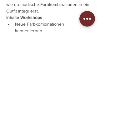
wie du modische Farbkombinationen in ein 
Outfit integrierst.
Inhalte Workshops
Neue Farbkombinationen 
kennenlernen. 
Kombinationen der Grundgarderobe 
(Optimierung der Silhouette durch Hell 
und Dunkel | Schrankhüter reaktivieren)
Figurtypen und passende Schnitte, 
betonen und kaschieren, der passende 
Ausschnitt
Mehr anzeigen
Diese Veranstaltung teilen