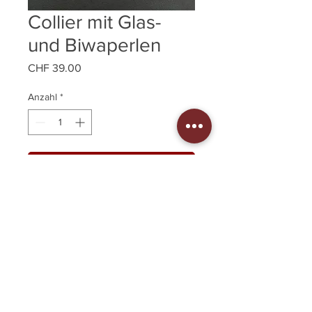
Collier mit Glas-
und Biwaperlen
Preis
CHF 39.00
Anzahl
*
In den Warenkorb
Collier mit Glasperlen in Blau-Grün-
Weiss mit echten
Süsswasserzuchtperlen
Federringverschluss aus Silber 925