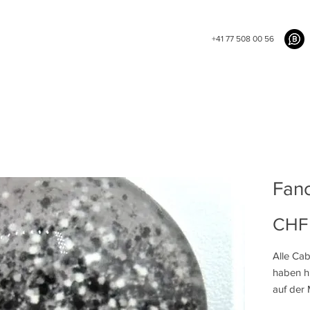
+41 77 508 00 56
Fanc
CHF
Alle Ca
haben hi
auf der 
den Cab