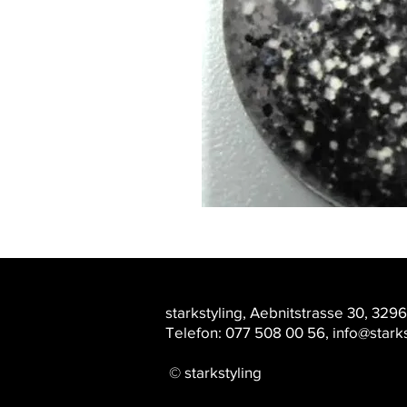
s
tarkstyling,
Ae
bnitstrasse 30
, 3296
Telefon: 077 508 00 56
,
info@starks
© starkstyling